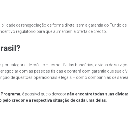
sibilidade de renegociação de forma direta, sem a garantia do Fundo d
incentivo regulatório para que aumentem a oferta de crédito.
rasil?
 por categoria de crédito – como dívidas bancárias, dívidas de serviç
renegociar com as pessoas físicas e contará com garantia que sua dív
ão de questões operacionais e legais – como companhias de saneamen
o Programa
, é possível que o devedor
não encontre todas suas dívida
 pelo credor e a respectiva situação de cada uma delas
.