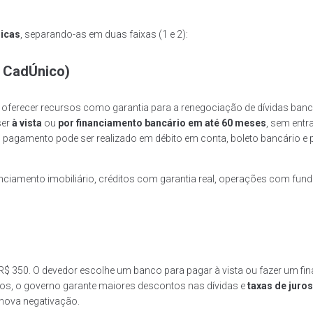
sicas
, separando-as em duas faixas (1 e 2):
o CadÚnico)
i oferecer recursos como garantia para a renegociação de dívidas ba
ser
à vista
ou
por financiamento bancário em até 60 meses
, sem entr
 pagamento pode ser realizado em débito em conta, boleto bancário e pi
anciamento imobiliário, créditos com garantia real, operações com fund
 R$ 350. O devedor escolhe um banco para pagar à vista ou fazer um f
os, o governo garante maiores descontos nas dívidas e
taxas de juro
 nova negativação.