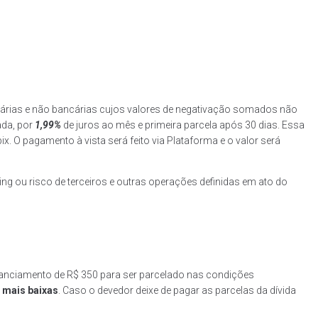
ncárias e não bancárias cujos valores de negativação somados não
ada, por
1,99%
de juros ao mês e primeira parcela após 30 dias. Essa
x. O pagamento à vista será feito via Plataforma e o valor será
ing ou risco de terceiros e outras operações definidas em ato do
inanciamento de R$ 350 para ser parcelado nas condições
s mais baixas
. Caso o devedor deixe de pagar as parcelas da dívida