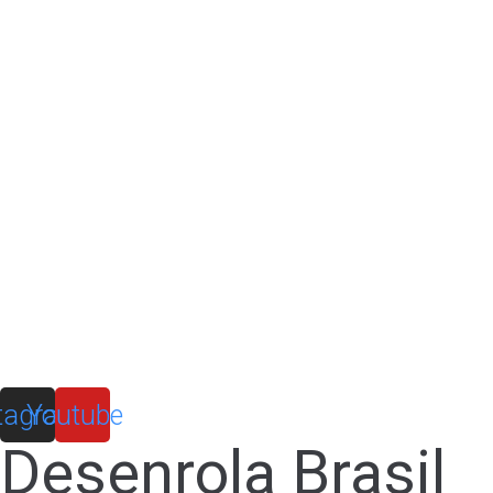
tagram
Youtube
Desenrola Brasil