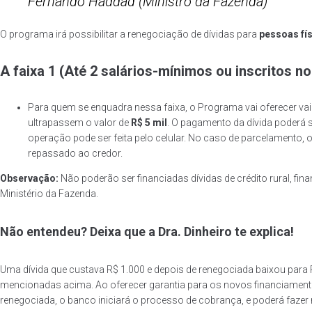
Fernando Haddad (Ministro da Fazenda)
O programa irá possibilitar a renegociação de dívidas para
pessoas fí
A faixa 1 (Até 2 salários-mínimos ou inscritos n
Para quem se enquadra nessa faixa, o Programa vai oferecer va
ultrapassem o valor de
R$ 5 mil
. O pagamento da dívida poderá 
operação pode ser feita pelo celular. No caso de parcelamento, o
repassado ao credor.
Observação:
Não poderão ser financiadas dívidas de crédito rural, fin
Ministério da Fazenda.
Não entendeu? Deixa que a Dra. Dinheiro te explica!
Uma dívida que custava R$ 1.000 e depois de renegociada baixou para
mencionadas acima. Ao oferecer garantia para os novos financiament
renegociada, o banco iniciará o processo de cobrança, e poderá fazer